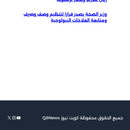
وزير الصحة يصدر قرارا لتنظيم وصف وصرف
ومتابعة العلاجات البيولوجية
يوتيوب
إكس
إنستجرام
جميع الحقوق محفوظة كويت نيوز Q8News