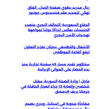
ريال مدريد يطوي صفحة الجدل.. اتفاق
نهائي لتمديد عقد فينيسيوس جونيور
الدفاع السعودية: التحالف البحري متعدد
الجنسيات يعكس إدراكا دوليا لمواجهة
تهديدات الأمن البحري
الأشغال والتطبيقي يبحثان تعزيز التعاون
لرفع كفاءة الموظفين
سنتكوم: تغيير مسار 49 سفينة تجارية منذ
بدء الحصار على الموانئ الإيرانية
عاجل | وزارة الصحة السورية: مقتل
شخصين وإصابة 13 جراء انفجار الحافلة في
جرمانا بريف #دمشق
مفاجأة مدوية في إسبانيا.. رودري يصدم
ريال مدريد ويختار برشلونة