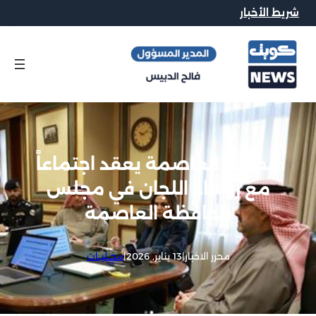
شريط الأخبار
محافظ العاصمة يعقد اجتماعاً
مع رؤساء اللجان في مجلس
محافظة العاصمة
محرر الاخبار
|
13 يناير, 2026
|
محــليــات