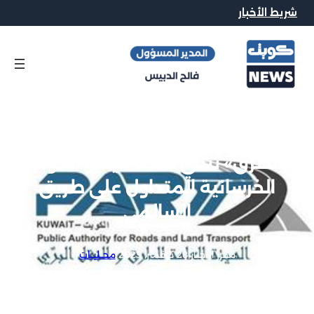
شريط الأخبار
«الطرق» تنفي صحة فيديو الحواجز
الخرسانية المتداول على طريق
السالمي
محرر الاخبار
|
28 نوفمبر, 2025
|
محــليــات