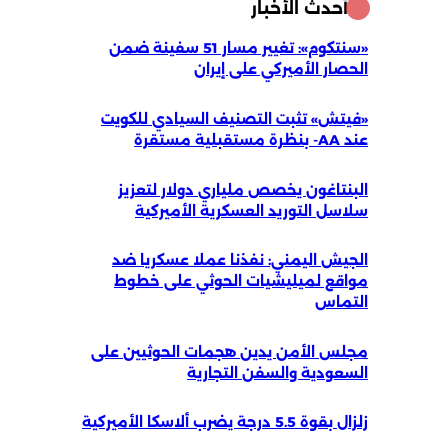
أحدث الأخبار
«سنتكوم»: تغيير مسار 51 سفينة ضمن
الحصار الأميركي على إيران
«فيتش» تثبت التصنيف السيادي للكويت
عند AA- بنظرة مستقبلية مستقرة
البنتاغون يخصص ملياري دولار لتعزيز
سلاسل التوريد العسكرية الأميركية
الجيش اليمني: نفذنا عملا عسكريا ضد
مواقع لميليشيات الحوثي على خطوط
التماس
مجلس الأمن يدين هجمات الحوثيين على
السعودية والسفن التجارية
زلزال بقوة 5.5 درجة يضرب ألاسكا الأميركية