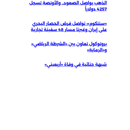
الذهب يواصل الصعود.. والأونصة تسجل
4257 دولاراً
«سنتكوم»: نواصل فرض الحصار البحري
على إيران وغيرنا مسار 48 سفينة تجارية
بروتوكول تعاون بين «الشرطة الرياضي»
و«الرماية»
شبهة جنائية في وفاة «أربعيني»