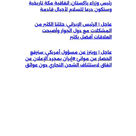
رئيس وزراء باكستان: اتفاقية مكة تاريخية
وستكون درعا للسلام لأجيال قادمة
عاجل | الرئيس الإيراني: حللنا الكثير من
المشكلات مع دول الجوار وأصبحت
العلاقات أفضل بكثير
عاجل | رويترز عن مسؤول أمريكي: سنرفع
الحصار عن موانئ #إيران بمجرد الإعلان عن
اتفاق لاستئناف الشحن التجاري دون عوائق