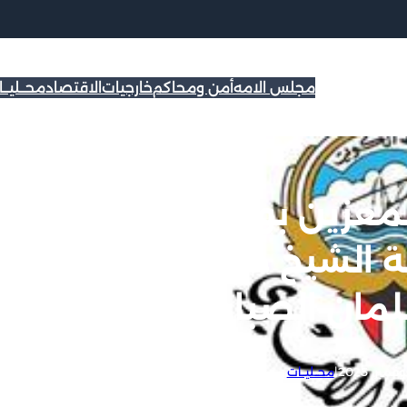
مجلس الامه
أمن ومحاكم
خارجيات
الاقتصاد
محــليــ
لمعزين بوفاة المغفور لها
ملة الشيخ خالد سلمان حمود
مان الصباح
|
محــليــات