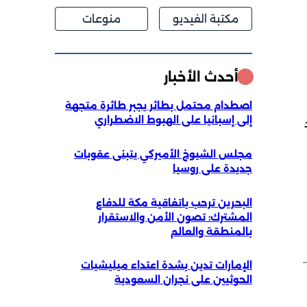
مكتبة الفيديو
منوعات
أحدث الأخبار
اصطدام محتمل بطائر يجبر طائرة متجهة
إلى إسبانيا على الهبوط الاضطراري
مجلس الشيوخ الأميركي يتبنى عقوبات
جديدة على روسيا
البحرين ترحب باتفاقية مكة للدفاع
المشترك: تصون الأمن والاستقرار
بالمنطقة والعالم
الإمارات تدين بشدة اعتداء ميليشيات
الحوثيين على نجران السعودية