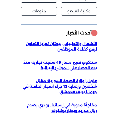
مكتبة الفيديو
منوعات
أحدث الأخبار
الأشغال والتطبيقي يبحثان تعزيز التعاون
لرفع كفاءة الموظفين
سنتكوم: تغيير مسار 49 سفينة تجارية منذ
بدء الحصار على الموانئ الإيرانية
عاجل | وزارة الصحة السورية: مقتل
شخصين وإصابة 13 جراء انفجار الحافلة في
جرمانا بريف #دمشق
مفاجأة مدوية في إسبانيا.. رودري يصدم
ريال مدريد ويختار برشلونة